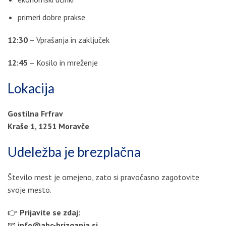
primeri dobre prakse
12:30
– Vprašanja in zaključek
12:45
– Kosilo in mreženje
Lokacija
Gostilna Frfrav
Kraše 1, 1251 Moravče
Udeležba je brezplačna
Število mest je omejeno, zato si pravočasno zagotovite
svoje mesto.
👉
Prijavite se zdaj:
📧
info@abc-brizganja.si