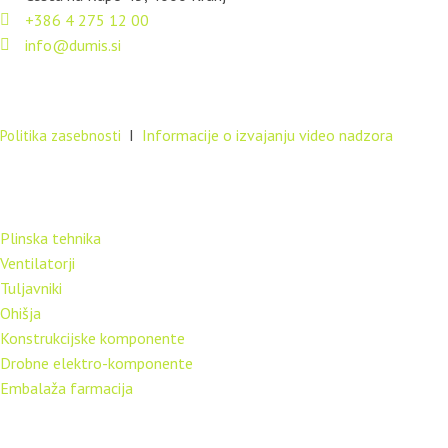
+386 4 275 12 00
info@dumis.si
© 2024 • DUMIS d.o.o.
I
Informacije o izvajanju video nadzora
Politika zasebnosti
IZDELKI
Plinska tehnika
Ventilatorji
Tuljavniki
Ohišja
Konstrukcijske komponente
Drobne elektro-komponente
Embalaža farmacija
STORITVE