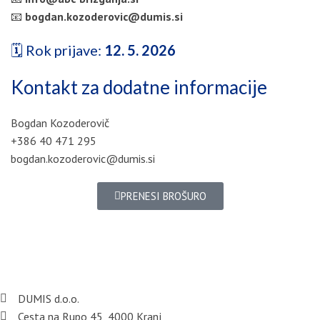
📧
bogdan.kozoderovic@dumis.si
🗓 Rok prijave:
12. 5. 2026
Kontakt za dodatne informacije
Bogdan Kozoderovič
+386 40 471 295
bogdan.kozoderovic@dumis.si
PRENESI BROŠURO
DUMIS d.o.o.
Cesta na Rupo 45, 4000 Kranj